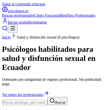
Saltar al contenido principal
psicologos
.ec
Buscar profesionales
Cómo Funciona
Blog
Para Profesionales
Iniciar sesión
Registrarme
Inicio
Salud y disfunción sexual
(
0
psicólogos
)
Psicólogos habilitados para
salud y disfunción sexual en
Ecuador
Ordenado por antigüedad de
registro profesional
. Sin publicidad
paga.
Ver todos los profesionales
Buscar