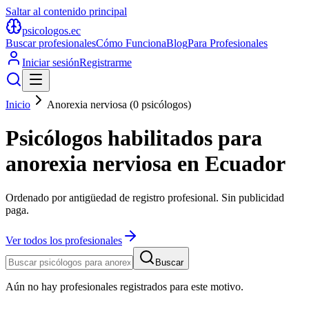
Saltar al contenido principal
psicologos
.ec
Buscar profesionales
Cómo Funciona
Blog
Para Profesionales
Iniciar sesión
Registrarme
Inicio
Anorexia nerviosa
(
0
psicólogos
)
Psicólogos habilitados para
anorexia nerviosa en Ecuador
Ordenado por antigüedad de
registro profesional
. Sin publicidad
paga.
Ver todos los profesionales
Buscar
Aún no hay profesionales registrados para este motivo.